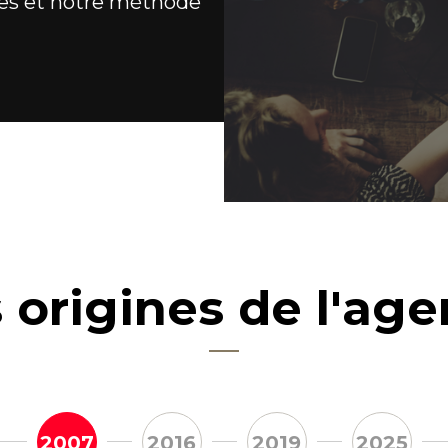
es et notre méthode
 origines de l'ag
2007
2016
2019
2025