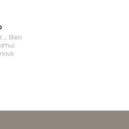
b
 ... Bien
rd'hui
 nous