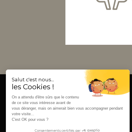
Salut c'est nous...
les Cookies !
Kroox SAS
On a attendu d'être sûrs que le contenu
1 allée des Jades
de ce site vous intéresse avant de
vous déranger, mais on aimerait bien vous accompagner pendant
44300 Nantes
votre visite...
C'est OK pour vous ?
Recrutement
Consentements certifiés par